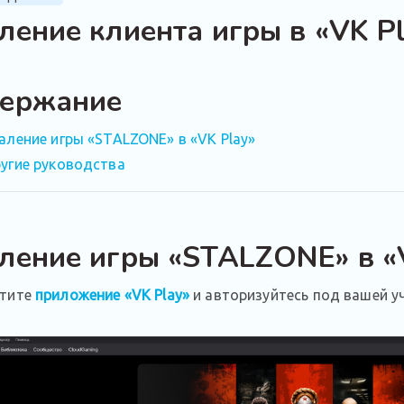
ление клиента игры в «VK P
ержание
аление игры «STALZONE» в «VK Play»
угие руководства
ление игры «STALZONE» в «
стите
приложение «VK Play»
и авторизуйтесь под вашей у