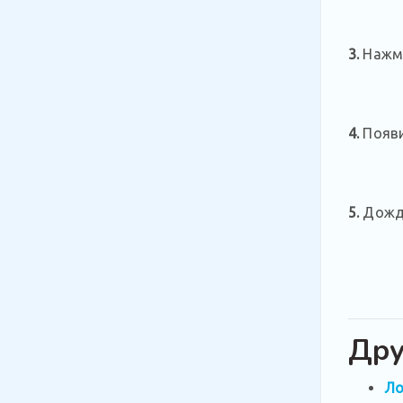
3.
Нажми
4.
Появи
5.
Дожди
Дру
Ло