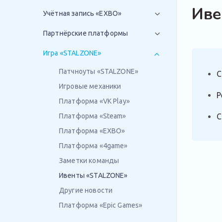
Иве
Учётная запись «EXBO»
Партнёрские платформы
Игра «STALZONE»
Патчноуты «STALZONE»
С
Игровые механики
Р
Платформа «VK Play»
Платформа «Steam»
С
Платформа «EXBO»
Платформа «4game»
Заметки команды
Ивенты «STALZONE»
Другие новости
Платформа «Epic Games»