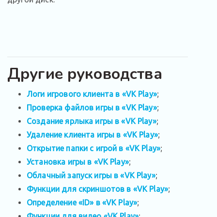
Другие руководства
Логи игрового клиента в «VK Play»
;
Проверка файлов игры в «VK Play»
;
Создание ярлыка игры в «VK Play»
;
Удаление клиента игры в «VK Play»
;
Открытие папки с игрой в «VK Play»
;
Установка игры в «VK Play»
;
Облачный запуск игры в «VK Play»
;
Функции для скриншотов в «VK Play»
;
Определение «ID» в «VK Play»
;
Функции для видео «VK Play»
;