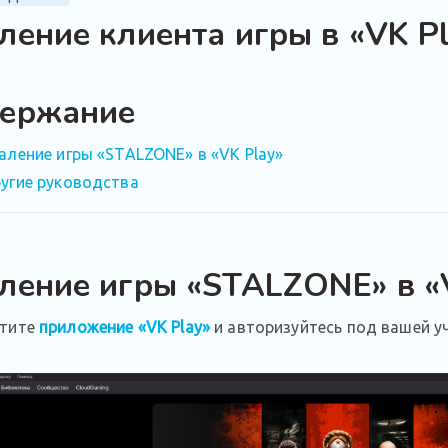
ление клиента игры в «VK P
ержание
аление игры «STALZONE» в «VK Play»
угие руководства
ление игры «STALZONE» в «
стите
приложение «VK Play»
и авторизуйтесь под вашей у