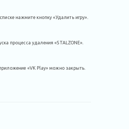
списке нажмите кнопку «Удалить игру».
уска процесса удаления «STALZONE».
приложение «VK Play» можно закрыть.