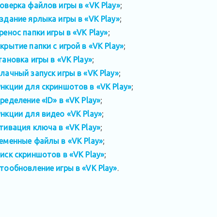
оверка файлов игры в «VK Play»
;
здание ярлыка игры в «VK Play»
;
ренос папки игры в «VK Play»
;
крытие папки с игрой в «VK Play»
;
тановка игры в «VK Play»
;
лачный запуск игры в «VK Play»
;
нкции для скриншотов в «VK Play»
;
ределение «ID» в «VK Play»
;
нкции для видео «VK Play»
;
тивация ключа в «VK Play»
;
еменные файлы в «VK Play»
;
иск скриншотов в «VK Play»
;
тообновление игры в «VK Play»
.