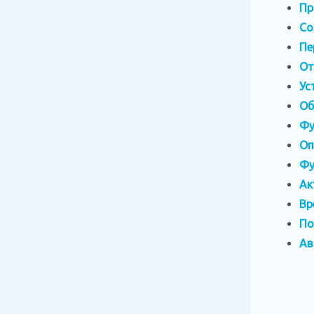
Пр
Со
Пе
От
Ус
Об
Фу
Оп
Фу
Ак
Вр
По
Ав