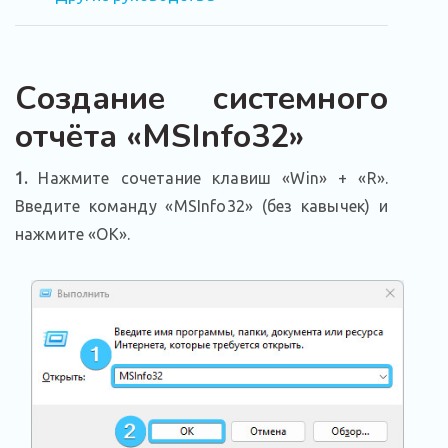
Создание системного
отчёта «MSInfo32»
1.
Нажмите сочетание клавиш «Win» + «R».
Введите команду «MSInfo32» (без кавычек) и
нажмите «ОК».