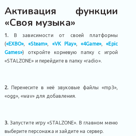
Активация функции
«Своя музыка»
1.
В зависимости от своей платформы
(
«EXBO»
,
«Steam»
,
«VK Play»
,
«4Game»
,
«Epic
Games»
) откройте корневую папку с игрой
«STALZONE» и перейдите в папку «radio».
2.
Перенесите в неё звуковые файлы «mp3»,
«ogg», «wav» для добавления.
3.
Запустите игру «STALZONE». В главном меню
выберите персонажа и зайдите на сервер.