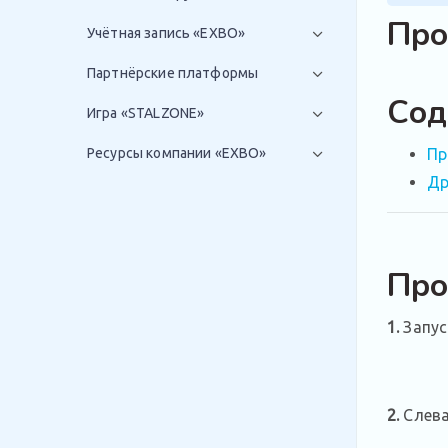
Про
Учётная запись «EXBO»
Партнёрские платформы
Сод
Игра «STALZONE»
Ресурсы компании «EXBO»
Пр
Др
Про
1.
Запу
2.
Слева