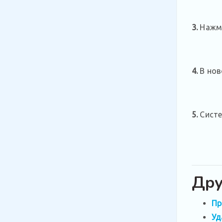
3.
Нажми
4.
В нов
5.
Систе
Дру
Пр
Уд