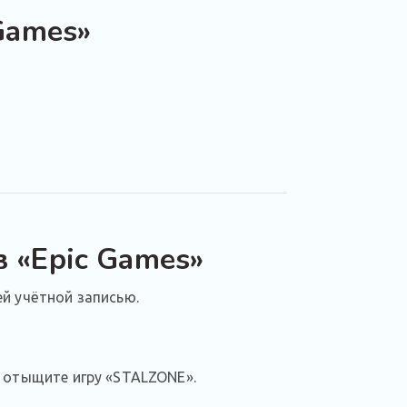
Games»
 «Epic Games»
й учётной записью.
е отыщите игру «STALZONE».