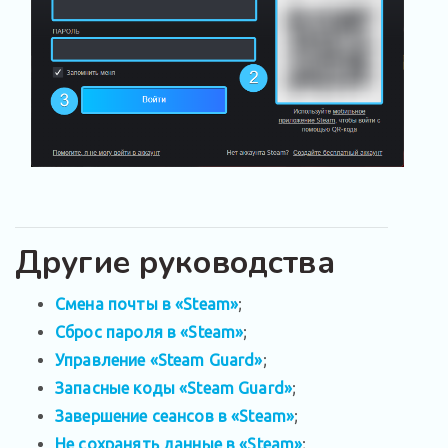
Другие руководства
Смена почты в «Steam»
;
Сброс пароля в «Steam»
;
Управление «Steam Guard»
;
Запасные коды «Steam Guard»
;
Завершение сеансов в «Steam»
;
Не сохранять данные в «Steam»
;