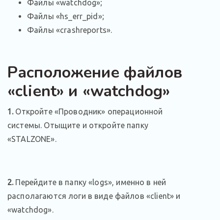
Файлы «watchdog»;
Файлы «hs_err_pid»;
Файлы «crashreports».
Расположение файлов
«client» и «watchdog»
1.
Откройте «Проводник» операционной
системы. Отыщите и откройте папку
«STALZONE».
2.
Перейдите в папку «logs», именно в ней
располагаются логи в виде файлов «client» и
«watchdog».