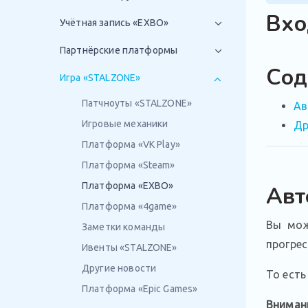
Вхо
Учётная запись «EXBO»
Партнёрские платформы
Сод
Игра «STALZONE»
Патчноуты «STALZONE»
Ав
Игровые механики
Др
Платформа «VK Play»
Платформа «Steam»
Платформа «EXBO»
Авт
Платформа «4game»
Вы мож
Заметки команды
прогрес
Ивенты «STALZONE»
Другие новости
То есть
Платформа «Epic Games»
Вниман