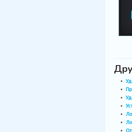
Дру
Уд
Пр
Уд
Ус
Ло
Ло
От