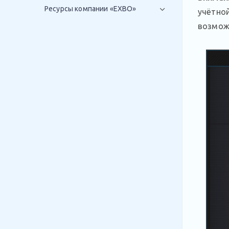
Ресурсы компании «EXBO»
учётно
возмож