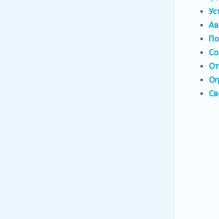
Ус
Ав
По
Со
От
Ог
Св