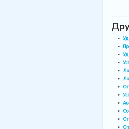
Дру
Уд
Пр
Уд
Ус
Ло
Ло
От
Ус
Ав
Со
От
Ог