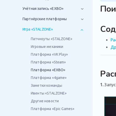
Пои
Учётная запись «EXBO»
Партнёрские платформы
Сод
Игра «STALZONE»
Патчноуты «STALZONE»
Ра
Игровые механики
Др
Платформа «VK Play»
Платформа «Steam»
Платформа «EXBO»
Рас
Платформа «4game»
1.
Запу
Заметки команды
Ивенты «STALZONE»
Другие новости
Платформа «Epic Games»