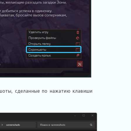
ншоты, сделанные по нажатию клавиши