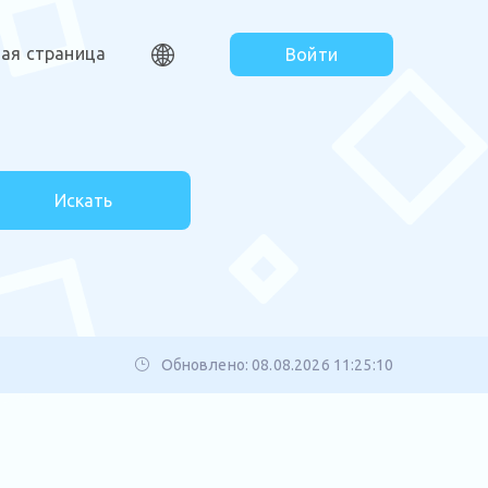
ная страница
Войти
Искать
Обновлено: 08.08.2026 11:25:10