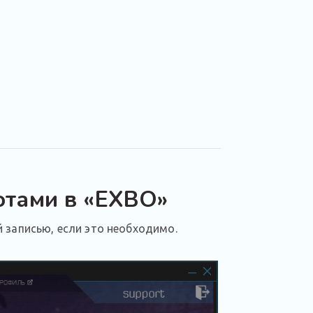
отами в «EXBO»
 записью, если это необходимо.