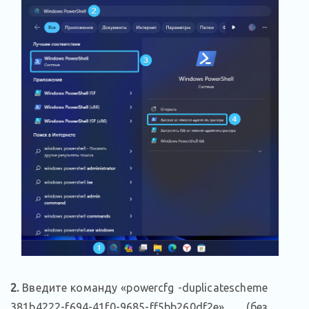
2.
Введите команду «powercfg -duplicatescheme
381b4222-f694-41f0-9685-ff5bb260df2e» (без