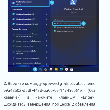
2.
Введите команду «powercfg -duplicatescheme
e9a42b02-d5df-448d-aa00-03f14749eb61» (без
кавычек) и нажмите клавишу «Enter».
Дождитесь завершения процесса добавления