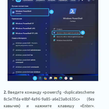
2.
Введите команду «powercfg -duplicatescheme
8c5e7fda-e8bf-4a96-9a85-a6e23a8c635c» (без
кавычек) и нажмите клавишу «Enter».