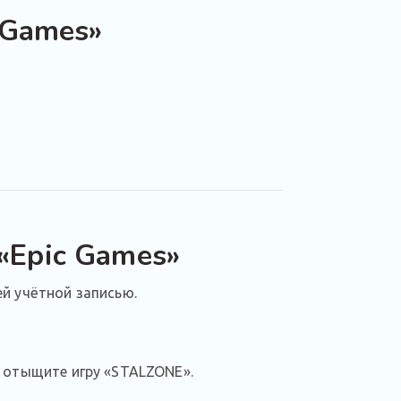
 Games»
«Epic Games»
й учётной записью.
е отыщите игру «STALZONE».