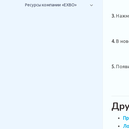
Ресурсы компании «EXBO»
3.
Нажми
4.
В нов
5.
Появи
Дру
Пр
Ло