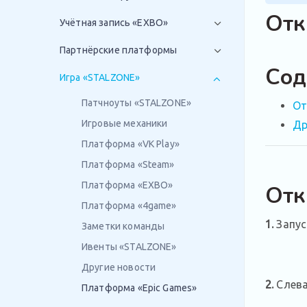
Отк
Учётная запись «EXBO»
Партнёрские платформы
Сод
Игра «STALZONE»
Патчноуты «STALZONE»
От
Игровые механики
Др
Платформа «VK Play»
Платформа «Steam»
Платформа «EXBO»
Отк
Платформа «4game»
1.
Запус
Заметки команды
Ивенты «STALZONE»
Другие новости
2.
Слева
Платформа «Epic Games»