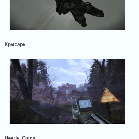
Крысарь
Hearly_Quinn