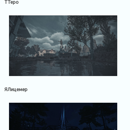
TTepo
ЯЛицемер