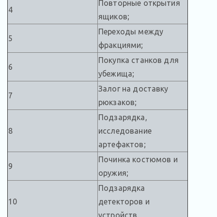
Повторные открытия
4
ящиков;
Переходы между
5
фракциями;
Покупка станков для
6
убежища;
Залог на доставку
7
рюкзаков;
Подзарядка,
8
исследование
артефактов;
Починка костюмов и
9
оружия;
Подзарядка
10
детекторов и
устройств.