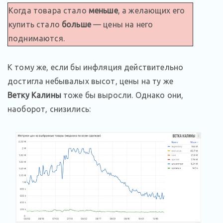
Когда товара стало
меньше
, а желающих его
купить стало
больше
— цены на него
поднимаются.
К тому же, если бы инфляция действительно
достигла небывалых высот, цены на ту же
Ветку Калины
тоже бы выросли. Однако они,
наоборот, снизились: