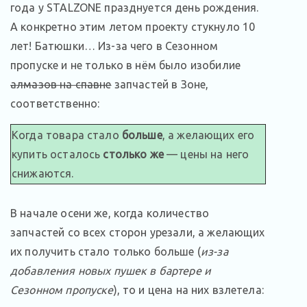
года у STALZONE празднуется день рождения.
А конкретно этим летом проекту стукнуло 10
лет! Батюшки… Из-за чего в Сезонном
пропуске и не только в нём было изобилие
алмазов на спавне
запчастей в Зоне,
соответственно:
Когда товара стало
больше
, а желающих его
купить осталось
столько же
— цены на него
снижаются.
В начале осени же, когда количество
запчастей со всех сторон урезали, а желающих
их получить стало только больше (
из-за
добавления новых пушек в бартере и
Сезонном пропуске
), то и цена на них взлетела: