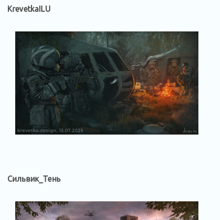
KrevetkaILU
Сильвик_Тень